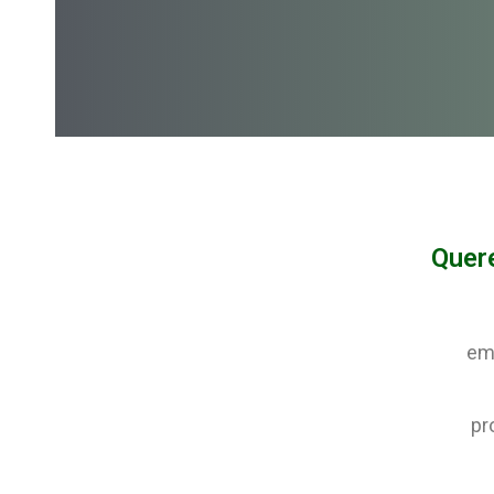
Quer
emp
pr