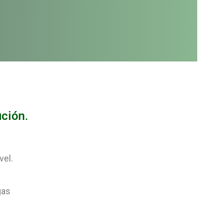
ción.
vel.
gas